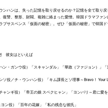
ウンハンは、失った記憶を取り戻せるのか？記憶を全て取り戻
、復讐、整形、財閥、複雑に絡まった愛憎。韓国ドラマファン
ラブサスペンス「仮面の秘密」。ぜひ「仮面の秘密」で韓国ド
면 彼女はといえば
ハン・ガンウ役）
「スキャンダル」「華政（ファジョン）」「
ンソ役／チ・ウンハン役）
「キム課長とソ理事～
Bravo
！
Your L
チャンギ役）
「帝王の娘
スベクヒャン」「ヨンパリ～君に愛を
ェヨン役）
「百年の花嫁」「私の残念な彼氏」