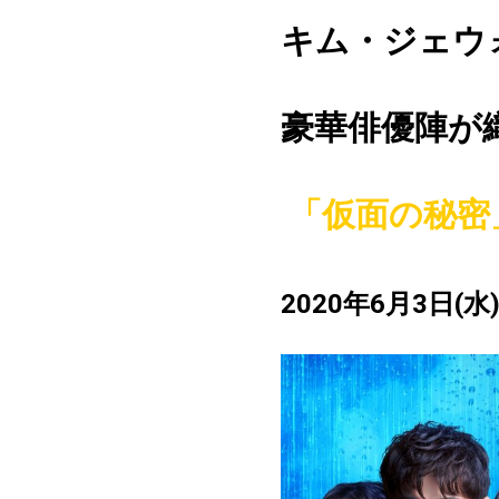
キム・ジェウ
豪華俳優陣が
「仮面の秘密
2020
年
6
月
3
日
(
水