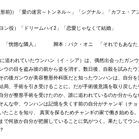
整形前
)
）「愛の迷宮～トンネル～」「シグナル」「カフェ・ア
ヨン役）
「ドリームハイ
2
」「恋愛じゃなくて結婚」
ル
「恍惚な隣人」
脚本：パク・オニ
「それでもあなた
に追われていたウンハン（イ・シア）は、偶然出会ったガンウ
ンウの目を盗み彼の前から姿を消す。数日後、自殺を試みたウ
その後ガンウが美容整形外科医だと知ったウンハンは、自分を
結局、手術を引き受けることに。だが手術後意識を取り戻した
自分が整形手術を受けたのか、誰に追われているのか分からな
そんな中、ウンハンは記憶を失くす前の自分がチャンギ（チョ
いたことを知り、
真実を探るためチャンギの家で働き始める。
まで何故か自分が把握していることに気がつく。果たしてウン
!?