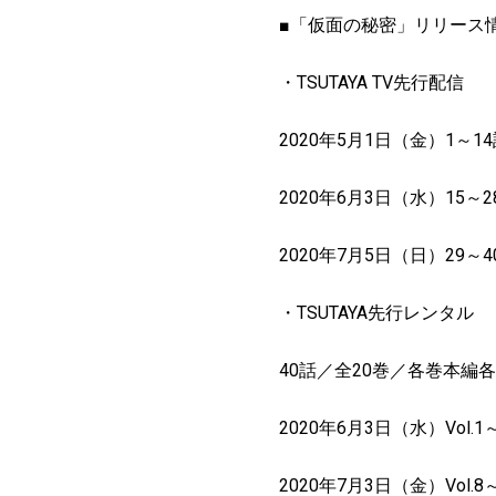
■
「仮面の秘密」リリース
・
TSUTAYA TV
先行配信
2020
年
5
月
1
日（金）
1
～
14
2020
年
6
月
3
日（水）
15
～
2
2020
年
7
月
5
日（日）
29
～
4
・
TSUTAYA
先行レンタル
40
話／全
20
巻／各巻本編各
2020
年
6
月
3
日（水）
Vol.1
2020
年
7
月
3
日（金）
Vol.8