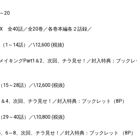
～
20
X
全
40
話／全
20
巻／各巻本編各２話録／
１（
1
～
14
話）／
\12,600 (
税抜
)
メイキング
Part1
＆
2
、次回、チラ見せ！／封入特典：ブックレ
（
15
～
28
話）／
\12,600 (
税抜
)
3
＆
4
、次回、チラ見せ！／封入特典：ブックレット（
8P
）
（
29
～
40
話）／
\10,800 (
税抜
)
5
、
6
～
8
、次回、チラ見せ！／封入特典：ブックレット
（
8P
）