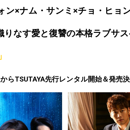
ォン
×
ナム・サンミ
×
チョ・ヒョ
織りなす愛と復讐の本格ラブサス
」
)
から
TSUTAYA
先行レンタル開始＆発売決