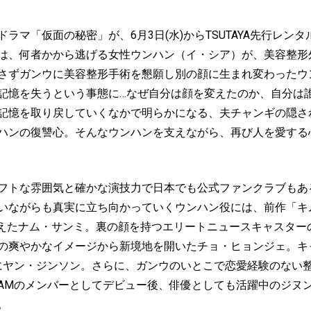
ドラマ「仮面の秘密」が、
6
月
3
日
(
水
)
から
TSUTAYA
先行レンタ
は、何者かから逃げる女性ウンハン（イ・シア）が、美容整形
さずガンウに美容整形手術を懇願し別の顔に生まれ変わったウ
記憶を失うという事態に
…
なぜ自分は顔を変えたのか、自分は
記憶を取り戻していくなかで明らかになる、夫チャンギの隠さ
ハンの復讐心。そんなウンハンを支えながら、再び人を愛する
フトな雰囲気と
確かな演技力で日本でも公式ファンクラブもあ
いながらも真実に立ち向かっていくウンハン役には、前作
「キ
えた
ナム・サンミ。裏の顔を持つエリートニュースキャスター
の爽やかなイメージから新境地を開いたチョ・ヒョンジェ。キ
にヤン・ジンソン。さらに、ガンウのいとこで恋愛経験のない
AM
のメンバーとしてデビュー後、俳優としても活躍中のジヌ
。