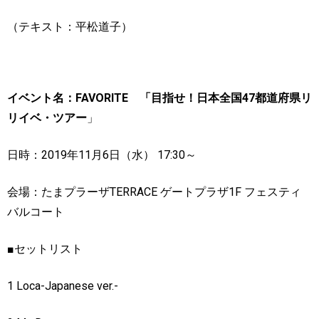
（テキスト：平松道子）
イベント名：
FAVORITE
「目指せ！日本全国
47
都道府県リ
リイベ・ツアー
」
日時：
2019
年
11
月
6
日（水）
17:30
～
会場：たまプラーザ
TERRACE
ゲートプラザ
1F
フェスティ
バルコート
■
セットリスト
1 Loca-Japanese ver.-