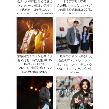
会えない時間に改めて感じ
するアプリ LOVE
たファンへの感謝の気持ち
ALARM」主人公 ソン・ガ
を込めた 2年半ぶりの
ンの日本公式Twitter 10月1
SE7EN来日イベントが成功
日にオープン！！
裡に終了
緊急発売！ファンと共に歩
「最高のチキン～夢を叶え
み続ける日韓2人組 JBJ95
る恋の味～」パク・ソン
JAPAN OFFICIAL
ホ、キム・ソヘ、チュ・ウ
FANCLUB創団記念イベン
ジェ オフィシャルインタ
トの思い出をDVDで
ビュー
「JBJ95 Starting
JJAKKUNG Fanmeet...