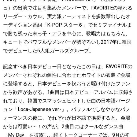
ュ）の出演で注目を集めたメンバーで、
FAVORITE
の頼れる
リーダー・カウル、実力派アーティストを多数輩出したオ
ーディション番組「
K-POP
スター６」でセミファイナルま
で勝ち残った末っ子・アラを中心に、歌唱力はもちろん、
キュートでパワフルなメンバーが勢ぞろいし
2017
年に韓国
でデビューした
6
人組ガールズグループ。
記念すべき日本デビュー日となったこの日は、
FAVORITE
の
メンバーそれぞれの個性に合わせたホワイトの衣装で会場
に登場すると、日本デビューを祝おうと駆け付けたファン
から歓声があがる。
1
曲目は日本デビューアルバムに収録さ
れており、韓国でスマッシュヒットした曲の日本語バージ
ョン「
Loca-Japanese ver.-
」。パワフルでしなやかなパフ
ォーマンスの後に、それぞれが日本語で挨拶すると、会場
からは可愛い～！の声が。
2
曲目にはクールなダンス曲
「
My Day
」を披露し、続くトークコーナーでは、
9
月の初