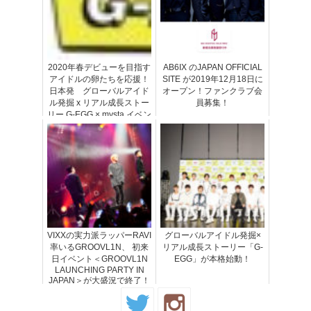
2020年春デビューを目指す
AB6IX のJAPAN OFFICIAL
アイドルの卵たちを応援！
SITE が2019年12月18日に
日本発 グローバルアイド
オープン！ファンクラブ会
ル発掘 x リアル成長ストー
員募集！
リー G-EGG × mysta イベン
ト開催決定！
VIXXの実力派ラッパーRAVI
グローバルアイドル発掘×
率いるGROOVL1N、 初来
リアル成長ストーリー「G-
日イベント＜GROOVL1N
EGG」が本格始動！
LAUNCHING PARTY IN
JAPAN＞が大盛況で終了！