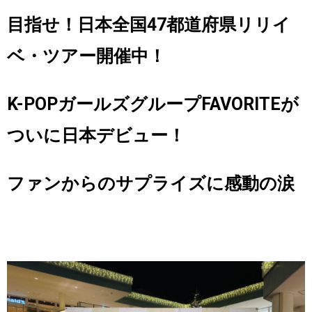
目指せ！日本全国
47
都道府県リリイ
ベ・ツアー開催中！
K-POP
ガールズグループ
FAVORITE
が
ついに日本デビュー！
ファンからのサプライズに感動の涙