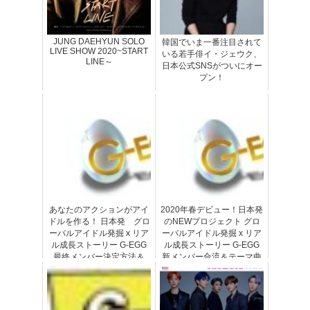
JUNG DAEHYUN SOLO
韓国でいま一番注目されて
LIVE SHOW 2020~START
いる若手俳イ・ジェウク、
LINE～
日本公式SNSがついにオー
プン！
あなたのアクションがアイ
2020年春デビュー！日本発
ドルを作る！ 日本発 グロ
のNEWプロジェクト グロ
ーバルアイドル発掘 x リア
ーバルアイドル発掘 x リア
ル成長ストーリー G-EGG
ル成長ストーリー G-EGG
最終メンバー決定方法＆
新メンバー合流＆テーマ曲
mystaイベント詳細決定！
MV公開