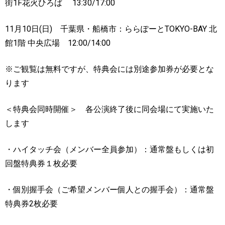
街
1F
花火ひろば
13:30/17:00
11
月
10
日
(
日
)
千葉県・船橋市：ららぽーと
TOKYO-BAY
北
館
1
階
中央広場
12:00/14:00
※
ご観覧は無料ですが、特典会には別途参加券が必要とな
ります
＜特典会同時開催＞ 各公演終了後に同会場にて実施いた
します
・ハイタッチ会（メンバー全員参加）：通常盤もしくは初
回盤特典券１枚必要
・個別握手会（ご希望メンバー個人との握手会）：通常盤
特典券
2
枚必要