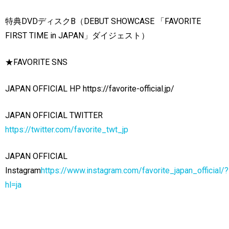
特典
DVD
ディスク
B
（
DEBUT SHOWCASE
「
FAVORITE
FIRST TIME in JAPAN
」ダイジェスト）
★
FAVORITE SNS
JAPAN OFFICIAL HP
https://favorite-official.jp/
JAPAN OFFICIAL TWITTER
https://twitter.com/favorite_twt_jp
JAPAN OFFICIAL
Instagram
https://www.instagram.com/favorite_japan_official/?
hl=ja