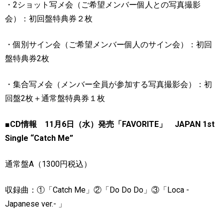
・
2
ショット写メ会（ご希望メンバー個人との写真撮影
会）：初回盤特典券２枚
・個別サイン会（ご希望メンバー個人のサイン会）：初回
盤特典券
2
枚
・集合写メ会（メンバー全員が参加する写真撮影会）：初
回盤
2
枚＋通常盤特典券１枚
■
CD
情報
11
月
6
日（水）発売「
FAVORITE
」
JAPAN 1st
Single “Catch Me”
通常盤
A
（
1300
円税込）
収録曲：①「
Catch Me
」②「
Do Do Do
」③「
Loca -
Japanese ver.-
」