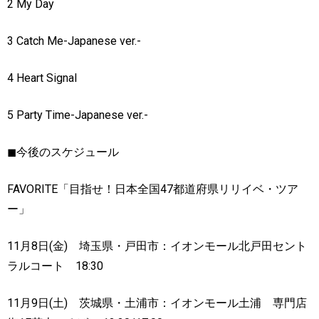
2 My Day
3 Catch Me-Japanese ver.-
4 Heart Signal
5 Party Time-Japanese ver.-
◼︎
今後のスケジュール
FAVORITE
「目指せ！日本全国
47
都道府県リリイベ・ツア
ー」
11
月
8
日
(
金
)
埼玉県・戸田市：イオンモール北戸田セント
ラルコート
18:30
11
月
9
日
(
土
)
茨城県・土浦市：イオンモール土浦 専門店