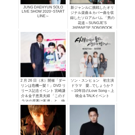
JUNG DAEHYUN SOLO
新ジャンルに挑戦したオリ
LIVE SHOW 2020~START
ジナル楽曲＆カバー曲を収
LINE～
録したソロアルバム 「男の
花道～SUNGJE’S
JAPANESE SONGBOOK
～」を2月26日発売 ソンジ
ェ（SUPERNOVA）がリリ
ースイベン...
2 月 26 日（水）開催「ダー
ソン・スンヒョン 初主演
リンは危機一髪！」DVD リ
ドラマ 愛...でしょうか？
リース記念イベント 宮崎謙
～10年目のLove Song～上
介＆金子恵美夫婦 「このド
映会＆TALKイベント
ラマの原案は私達」と、仲
良し爆笑トークで魅了！