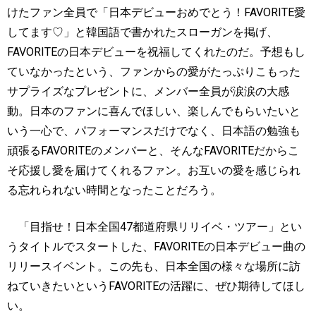
けたファン全員で「日本デビューおめでとう！
FAVORITE
愛
してます♡」と韓国語で書かれたスローガンを掲げ、
FAVORITE
の日本デビューを祝福してくれたのだ。予想もし
ていなかったという、ファンからの愛がたっぷりこもった
サプライズなプレゼントに、メンバー全員が涙涙の大感
動。日本のファンに喜んでほしい、楽しんでもらいたいと
いう一心で、パフォーマンスだけでなく、日本語の勉強も
頑張る
FAVORITE
のメンバーと、そんな
FAVORITE
だからこ
そ応援し愛を届けてくれるファン。お互いの愛を感じられ
る忘れられない時間となったことだろう。
「目指せ！日本全国
47
都道府県リリイベ・ツアー」とい
うタイトルでスタートした、
FAVORITE
の日本デビュー曲の
リリースイベント。この先も、日本全国の様々な場所に訪
ねていきたいという
FAVORITE
の活躍に、ぜひ期待してほし
い。