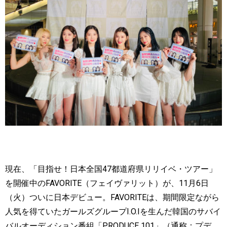
現在、「目指せ！日本全国
47
都道府県リリイベ・ツアー」
を開催中の
FAVORITE
（フェイヴァリット）が、
11
月
6
日
（火）ついに日本デビュー。
FAVORITE
は、期間限定ながら
人気を得ていたガールズグループ
I.O.I
を生んだ韓国のサバイ
バルオーディション番組「
PRODUCE 101
」（通称：プデ