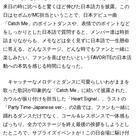
来日の時に比べると驚くほど伸びた日本語力を披露。この
日はセボムが
MC
担当ということで、日本デビュー曲
「
Catch Me
」のポイントダンスや、表情でのポイントなど
をしっかりとした日本語で質問すると、メンバー達は時折
詰まりながらも、メモなどは全く見ずに日本語で一生懸命
に答える。どんなステージ、どんな時でもファンと一緒に
楽しみたい、ファンを喜ばせたいという
FAVORITE
の日本活
動への本気を感じる時間にもなった。
キャッチーなメロディとダンスに可愛らしいわがままを
歌った歌詞が印象的な「
Catch Me
」に続いて披露された、
カウルが振り付けを担当した「
Heart Signal
」、ラストの
「
Party Time-Japanese ver.-
」の
2
曲では、ファンも一緒に
踊れるダンスだけでなく、コール＆レスポンスで一体感も
ばっちり。全力でステージを終え最後の挨拶をしようとし
たところで、サプライズイベントが！この日会場に駆け付