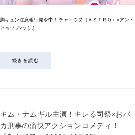
胸キュン注意報♡発令中！ チャ・ウヌ（ＡＳＴＲＯ）×アン・
ヒョソプ×ソ […]
続きを読む
キム・ナムギル主演！キレる司祭×おバ
カ刑事の痛快アクションコメディ！