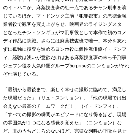
のイ・ハニが、麻薬捜査班の紅一点であるチャン刑事を演
じているほか、マ・ドンソク主演『犯罪都市』の悪徳金融
業者役で観客を震え上がらせ、映画界のライジングスター
となったチン・ソンギュがマ刑事役として本作で初のコメ
ディ作品に挑戦。さらには麻薬捜査班で唯一、本分を忘れ
ずに孤独に捜査を進めるヨンホ役に個性派俳優イ・ドンフ
ィ、経験は浅いが意欲だけはある麻薬捜査班の末っ子刑事
ジェフン役を人気俳優グループ
5urprise
のコンミョンがそれ
ぞれ演じている。
「最初から最後まで、楽しく幸せに撮影に臨めて、満足し
た現場だった」（リュ・スンリョン）、「他の現場では出
会えない最高のチームワークだ！」（イ・ドンフィ）、
「すべての撮影の瞬間がエピソードになり得るほど、現場
の雰囲気が１つになる感覚を覚えた」（コンミョン）な
ど、非のうちどころのないほど、完璧な阿吽の呼吸を見せ