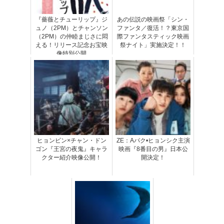
『薔薇とチューリップ』ジ
あの伝説の映画祭「シン・
ュノ（2PM）とチャンソン
ファンタ／復活！？東京国
（2PM）の仲睦まじさに悶
際ファンタスティック映画
える！リリース記念お宝映
祭ナイト」実施決定！！
像特別公開
ヒョンビン×チャン・ドン
ZE：Aパク•ヒョンシク主演
ゴン『王宮の夜鬼』キャラ
映画『8番目の男』日本公
クター紹介映像公開！
開決定！