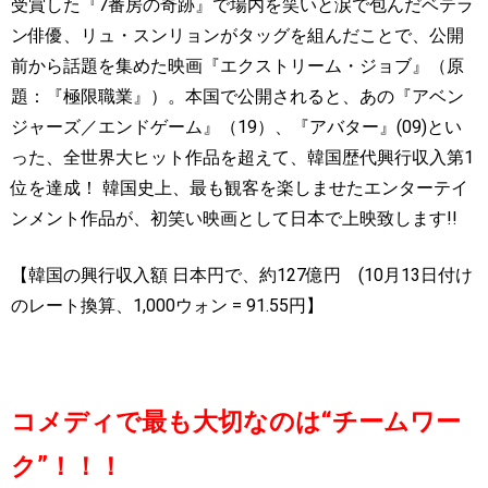
受賞した『
7
番房の奇跡』で場内を笑いと涙で包んだベテラ
ン俳優、リュ・スンリョンがタッグを組んだことで、公開
前から話題を集めた映画『エクストリーム・ジョブ』（原
題：『極限職業』）。本国で公開されると、あの『アベン
ジャーズ／エンドゲーム』（
19
）、『アバター』
(09)
とい
った、全世界大ヒット作品を超えて、韓国歴代興行収入第
1
位を達成！
韓国史上、最も観客を楽しませたエンターテイ
ンメント作品が、初笑い映画として日本で上映致します
!!
【韓国の興行収入額
日本円で、約
127
億円
(10
月
13
日付け
のレート換算、
1,000
ウォン
= 91.55
円】
コメディで最も大切なのは
“
チームワー
ク
”
！！！