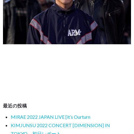
最近の投稿
MIRAE 2022 JAPAN LIVE [it’s Ourturn
KIMJUNSU 2022 CONCERT [DIMENSION] IN
TOKYO 初日レポート