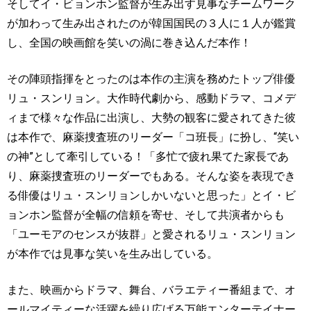
そしてイ・ビョンホン監督が生み出す見事なチームワーク
が加わって生み出されたのが韓国国民の３人に１人が鑑賞
し、全国の映画館を笑いの渦に巻き込んだ本作！
その陣頭指揮をとったのは本作の主演を務めたトップ俳優
リュ・スンリョン。大作時代劇から、感動ドラマ、コメデ
ィまで様々な作品に出演し、大勢の観客に愛されてきた彼
は本作で、麻薬捜査班のリーダー「コ班長」に扮し、
“
笑い
の神
”
として牽引している！「多忙で疲れ果てた家長であ
り、麻薬捜査班のリーダーでもある。そんな姿を表現でき
る俳優はリュ・スンリョンしかいないと思った」とイ・ビ
ョンホン監督が全幅の信頼を寄せ、そして共演者からも
「ユーモアのセンスが抜群」と愛されるリュ・スンリョン
が本作では見事な笑いを生み出している。
また、映画からドラマ、舞台、バラエティー番組まで、オ
ールマイティーな活躍を繰り広げる万能エンターテイナー