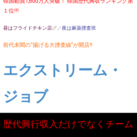
韓国動員
1,600
万人突破！
韓国歴代興収ランキング第
１位
!!!
昼はフライドチキン店
🍗
／
夜は麻薬捜査班
前代未聞の
“
揚げる大捜査線
”
が開店
‼
エクストリーム・
ジョブ
歴代興行収入だけでなくチーム