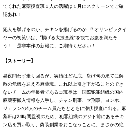
てくれた麻薬捜査班５人の活躍は１月にスクリーンでご確
認あれ！
犯人を挙げるのか、チキンを揚げるのか
…!?
オリンピックイ
ヤーの初笑いは、
“
揚げる大捜査線
”
を観てお腹を満たそ
う！ 是非本作の新報に、ご期待ください！
【ストーリー】
昼夜問わず走り回るが、実績はどん底、挙げ句の果てに解
散の危機を迎える麻薬班。これ以上引き下がることのでき
ないチームの年長者であるコ班長は、国際犯罪組織の国内
麻薬密搬入情報を入手し、チャン刑事、マ刑事、ヨンホ、
ジェフンの
4
人のチーム員たちとともに潜伏捜査に出る。麻
薬班は
24
時間監視のため、犯罪組織のアジト前にあるチキ
ン店を買い取り、偽装創業をおこなうことに。まさかの絶