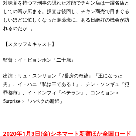
対味覚を持つマ刑事の隠れた才能でチキン店は一躍名店と
しての噂が広まる。捜査は後回し、チキン商売で目まぐる
しいほどに忙しくなった麻薬班に、ある日絶好の機会が訪
れるのだが
…
。
【
スタッフ＆キャスト
】
監督：イ・ビョンホン『二十歳』
出演：リュ・スンリョン『
7
番房の奇跡』『王になった
男』、イ・ハニ『私は王である！』、チン・ソンギュ『犯
罪都市』、
イ・ドンフィ『ベテラン』、コンミョン＜
5urprise
＞「ハベクの新婦」
2020
年
1
月
3
日
(
金
)
シネマート新宿ほか全国ロード