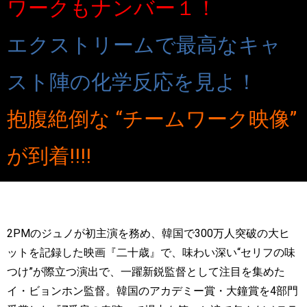
ワークもナンバー１！
エクストリームで最高なキャ
スト陣の化学反応を見よ！
抱腹絶倒な “チームワーク映像”
が到着!!!!
2PM
のジュノが初主演を務め、韓国で
300
万人突破の大ヒ
ットを記録した映画『二十歳』で、味わい深い
“
セリフの味
つけ
”
が際立つ演出で、一躍新鋭監督として注目を集めた
イ・ビョンホン監督。韓国のアカデミー賞・大鐘賞を
4
部門