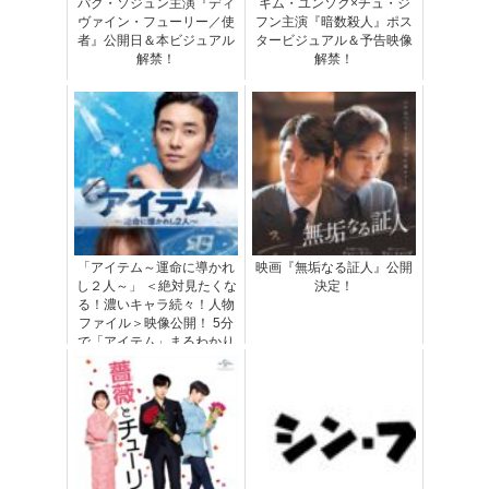
パク・ソジュン主演『ディ
キム・ユンソク×チュ・ジ
ヴァイン・フューリー／使
フン主演『暗数殺人』ポス
者』公開日＆本ビジュアル
タービジュアル＆予告映像
解禁！
解禁！
「アイテム～運命に導かれ
映画『無垢なる証人』公開
し２人～」 ＜絶対見たくな
決定！
る！濃いキャラ続々！人物
ファイル＞映像公開！ 5分
で「アイテム」まるわかり
登場人物紹介！