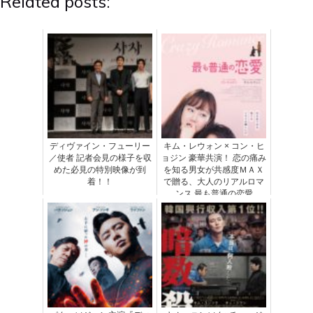
Related posts:
ディヴァイン・フューリー
キム・レウォン × コン・ヒ
／使者 記者会見の様子を収
ョジン 豪華共演！ 恋の痛み
めた必見の特別映像が到
を知る男女が共感度ＭＡＸ
着！！
で贈る、大人のリアルロマ
ンス 最も普通の恋愛